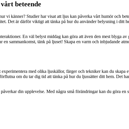
 vårt beteende
så hur vi känner? Studier har visat att ljus kan påverka vårt humör och
et. Det är därför viktigt att tänka på hur du använder belysning i ditt 
interaktioner. En väl belyst middag kan göra att även den mest blyga av
rar en sammankomst, tänk på ljuset! Skapa en varm och inbjudande atmos
 experimentera med olika ljuskällor, färger och tekniker kan du skapa et
flutna om du tar dig tid att tänka på hur du ljussätter ditt hem. Det ha
 påverkar din upplevelse. Med några små förändringar kan du göra en stor