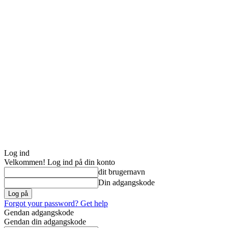
Log ind
Velkommen! Log ind på din konto
dit brugernavn
Din adgangskode
Forgot your password? Get help
Gendan adgangskode
Gendan din adgangskode