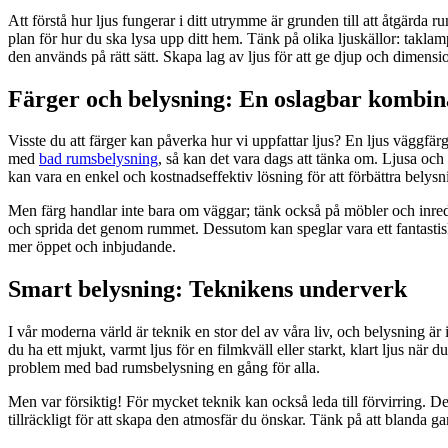
Att förstå hur ljus fungerar i ditt utrymme är grunden till att åtgärda r
plan för hur du ska lysa upp ditt hem. Tänk på olika ljuskällor: takla
den används på rätt sätt. Skapa lag av ljus för att ge djup och dimension
Färger och belysning: En oslagbar kombin
Visste du att färger kan påverka hur vi uppfattar ljus? En ljus väggf
med
bad rumsbelysning
, så kan det vara dags att tänka om. Ljusa och
kan vara en enkel och kostnadseffektiv lösning för att förbättra belysn
Men färg handlar inte bara om väggar; tänk också på möbler och inrednin
och sprida det genom rummet. Dessutom kan speglar vara ett fantastiskt
mer öppet och inbjudande.
Smart belysning: Teknikens underverk
I vår moderna värld är teknik en stor del av våra liv, och belysning ä
du ha ett mjukt, varmt ljus för en filmkväll eller starkt, klart ljus nä
problem med bad rumsbelysning en gång för alla.
Men var försiktig! För mycket teknik kan också leda till förvirring. D
tillräckligt för att skapa den atmosfär du önskar. Tänk på att blanda