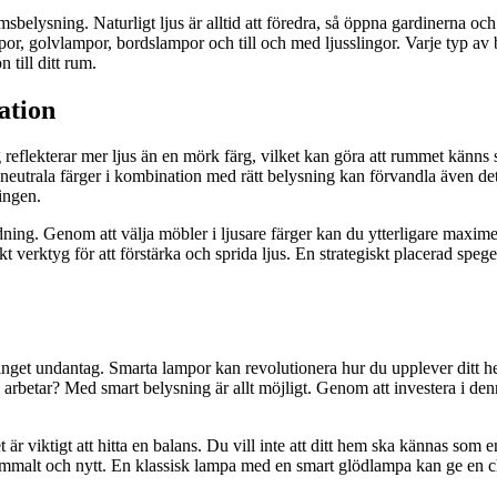
umsbelysning. Naturligt ljus är alltid att föredra, så öppna gardinerna och
mpor, golvlampor, bordslampor och till och med ljusslingor. Varje typ av
 till ditt rum.
ation
ärg reflekterar mer ljus än en mörk färg, vilket kan göra att rummet k
 neutrala färger i kombination med rätt belysning kan förvandla även de
ingen.
g. Genom att välja möbler i ljusare färger kan du ytterligare maximera lj
 verktyg för att förstärka och sprida ljus. En strategiskt placerad spege
r inget undantag. Smarta lampor kan revolutionera hur du upplever ditt 
r du arbetar? Med smart belysning är allt möjligt. Genom att investera i 
et är viktigt att hitta en balans. Du vill inte att ditt hem ska kännas 
 gammalt och nytt. En klassisk lampa med en smart glödlampa kan ge en 