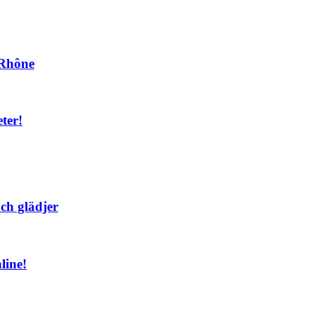
n Rhône
ter!
ch glädjer
line!