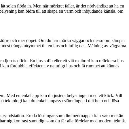
 låt solen flöda in. Men när mörkret faller, är det nödvändigt att ha en
 belysning kan bidra till att skapa en varm och inbjudande känsla, om
änns större och mer öppet. Om du har mörka väggar och dessutom kämpar
t mest trånga utrymmet till en ljus och luftig oas. Målning av väggarna
usets effekt. En ljus soffa eller ett vitt matbord kan reflektera ljus
l kan fördubbla effekten av naturligt ljus och få rummet att kännas
hem. Med en enkel app kan du justera belysningen med ett klick. Vill
denna teknologi kan du enkelt anpassa stämningen i ditt hem och lösa
som en rymdstation. Enkla lösningar som dimmerknappar kan vara mer än
charmig kontrast samtidigt som du får alla fördelar med modern teknik.