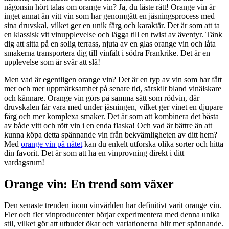
någonsin hört talas om orange vin? Ja, du läste rätt! Orange vin är
inget annat än vitt vin som har genomgått en jäsningsprocess med
sina druvskal, vilket ger en unik färg och karaktär. Det är som att ta
en klassisk vit vinupplevelse och lägga till en twist av äventyr. Tänk
dig att sitta på en solig terrass, njuta av en glas orange vin och låta
smakerna transportera dig till vinfält i södra Frankrike. Det är en
upplevelse som är svår att slå!
Men vad är egentligen orange vin? Det är en typ av vin som har fått
mer och mer uppmärksamhet på senare tid, särskilt bland vinälskare
och kännare. Orange vin görs på samma sätt som rödvin, där
druvskalen får vara med under jäsningen, vilket ger vinet en djupare
färg och mer komplexa smaker. Det är som att kombinera det bästa
av både vitt och rött vin i en enda flaska! Och vad är bättre än att
kunna köpa detta spännande vin från bekvämligheten av ditt hem?
Med
orange vin på nätet
kan du enkelt utforska olika sorter och hitta
din favorit. Det är som att ha en vinprovning direkt i ditt
vardagsrum!
Orange vin: En trend som växer
Den senaste trenden inom vinvärlden har definitivt varit orange vin.
Fler och fler vinproducenter börjar experimentera med denna unika
stil, vilket gör att utbudet ökar och variationerna blir mer spännande.