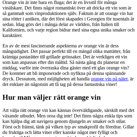
Orange vin är inte bara en fluga; det är en livsstil för många
vinälskare. Det finns något romantiskt över att dricka ett vin som är
så gammalt som vinproduktionen själv. Faktum är att orange vin har
sina rötter i antiken, där det först skapades i Georgien för tusentals år
sedan. Idag görs det i många delar av världen, från Italien till
Kalifornien, och varje region bidrar med sina egna unika smaker och
karaktärer.
En av de mest fascinerande aspekterna av orange vin är dess
mångsidighet. Det passar perfekt till en mängd olika maträtter, från
krämiga pastarätter till grillade grönsaker. Det är verkligen ett vin
som kan anpassas efter din måltid. Så nästa gång du planerar en
middag, varför inte överraska dina gäster med ett glas orange vin?
De kommer att bli imponerade och nyfikna på denna spännande
dryck. Dessutom, med möjligheten att handla
orange vin på nätet
, är
det enklare än någonsin att få tag på dessa fantastiska viner!
Hur man väljer rätt orange vin
Att välja rätt orange vin kan kännas överväldigande, särskilt med det
växande utbudet. Men oroa dig inte! Det finns några enkla tips som
kan hjälpa dig att navigera genom djungeln av smaker och stilar.
Först och främst, tänk på vilken typ av smakprofil du föredrar. Gillar
du fruktiga och lätta viner eller kanske något mer fylligt och