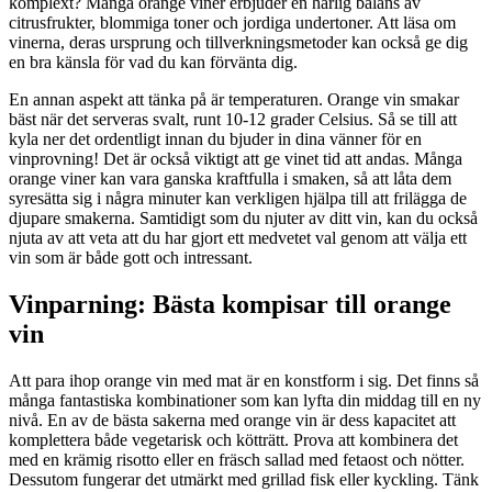
komplext? Många orange viner erbjuder en härlig balans av
citrusfrukter, blommiga toner och jordiga undertoner. Att läsa om
vinerna, deras ursprung och tillverkningsmetoder kan också ge dig
en bra känsla för vad du kan förvänta dig.
En annan aspekt att tänka på är temperaturen. Orange vin smakar
bäst när det serveras svalt, runt 10-12 grader Celsius. Så se till att
kyla ner det ordentligt innan du bjuder in dina vänner för en
vinprovning! Det är också viktigt att ge vinet tid att andas. Många
orange viner kan vara ganska kraftfulla i smaken, så att låta dem
syresätta sig i några minuter kan verkligen hjälpa till att frilägga de
djupare smakerna. Samtidigt som du njuter av ditt vin, kan du också
njuta av att veta att du har gjort ett medvetet val genom att välja ett
vin som är både gott och intressant.
Vinparning: Bästa kompisar till orange
vin
Att para ihop orange vin med mat är en konstform i sig. Det finns så
många fantastiska kombinationer som kan lyfta din middag till en ny
nivå. En av de bästa sakerna med orange vin är dess kapacitet att
komplettera både vegetarisk och kötträtt. Prova att kombinera det
med en krämig risotto eller en fräsch sallad med fetaost och nötter.
Dessutom fungerar det utmärkt med grillad fisk eller kyckling. Tänk