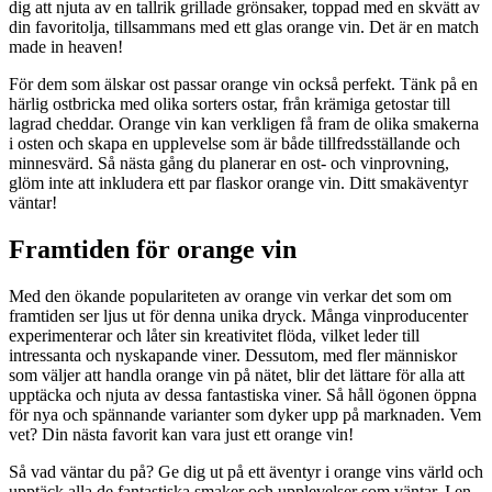
dig att njuta av en tallrik grillade grönsaker, toppad med en skvätt av
din favoritolja, tillsammans med ett glas orange vin. Det är en match
made in heaven!
För dem som älskar ost passar orange vin också perfekt. Tänk på en
härlig ostbricka med olika sorters ostar, från krämiga getostar till
lagrad cheddar. Orange vin kan verkligen få fram de olika smakerna
i osten och skapa en upplevelse som är både tillfredsställande och
minnesvärd. Så nästa gång du planerar en ost- och vinprovning,
glöm inte att inkludera ett par flaskor orange vin. Ditt smakäventyr
väntar!
Framtiden för orange vin
Med den ökande populariteten av orange vin verkar det som om
framtiden ser ljus ut för denna unika dryck. Många vinproducenter
experimenterar och låter sin kreativitet flöda, vilket leder till
intressanta och nyskapande viner. Dessutom, med fler människor
som väljer att handla orange vin på nätet, blir det lättare för alla att
upptäcka och njuta av dessa fantastiska viner. Så håll ögonen öppna
för nya och spännande varianter som dyker upp på marknaden. Vem
vet? Din nästa favorit kan vara just ett orange vin!
Så vad väntar du på? Ge dig ut på ett äventyr i orange vins värld och
upptäck alla de fantastiska smaker och upplevelser som väntar. I en